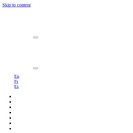
Skip to content
Main
Navigation
En
Fr
Es
Products
Professionals
Showroom
Sustainability
About us
Blog
Contact