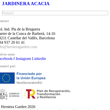
JARDINERA ACACIA
Naturel
ontact
ol. Ind. Pla de la Bruguera
arrer de la Conca de Barberà, 14-16
8211 Castellar del Vallès, Barcelona
34 937 20 61 41
nfo@hersteragarden.com
uivez-nous
acebook-f
Instagram
Linkedin
inancé par:
 Herstera Garden 2026