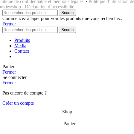
olitique de confidentialité et mentions légales
·
Politique d’utilisation d
ookies/shop
·
Déclaration d’accessibilité
Search
Commencez à taper pour voir les produits que vous recherchez.
Fermer
Search
Produits
Media
Contact
Panier
Fermer
Se connecter
Fermer
Pas encore de compte ?
Créer un compte
Shop
Panier