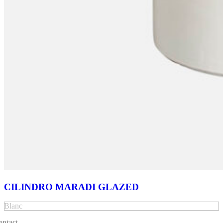
CILINDRO MARADI GLAZED
Blanc
ontact