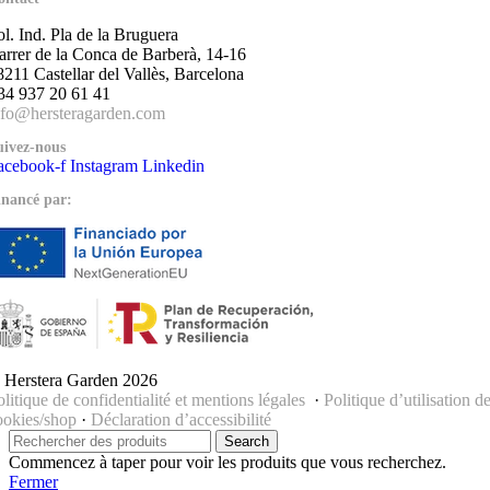
ol. Ind. Pla de la Bruguera
arrer de la Conca de Barberà, 14-16
8211 Castellar del Vallès, Barcelona
34 937 20 61 41
nfo@hersteragarden.com
uivez-nous
acebook-f
Instagram
Linkedin
inancé par:
 Herstera Garden 2026
olitique de confidentialité et mentions légales
·
Politique d’utilisation d
ookies/shop
·
Déclaration d’accessibilité
Search
Commencez à taper pour voir les produits que vous recherchez.
Fermer