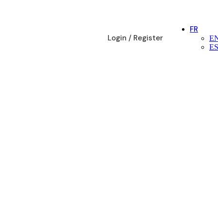
FR
Login / Register
E
E