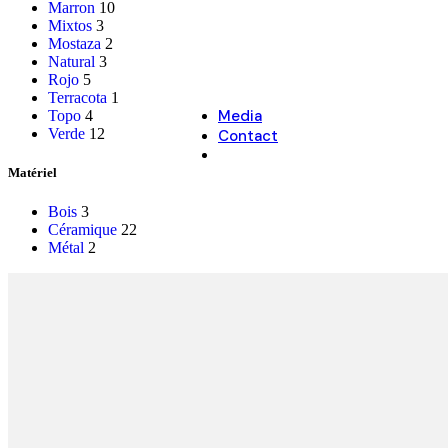
Marron
10
Mixtos
3
NOËL
Mostaza
2
Natural
3
Décoration de Noël
Rojo
5
Cache-pots de Noël
Terracota
1
Media
Topo
4
Verde
12
Contact
Matériel
Bois
3
Céramique
22
Métal
2