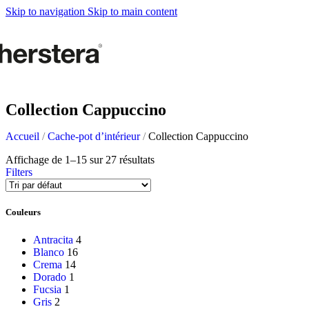
Metal Planters
Skip to navigation
Skip to main content
Deco Planter
Accesoires
POTAGERS URBAN
Tables de culture
Accesoires
Collection Cappuccino
ACCESSOIRES DE J
Accueil
/
Cache-pot d’intérieur
/
Collection Cappuccino
Self Watering Insert
Affichage de 1–15 sur 27 résultats
Arrosoirs et vaporisateurs
Filters
Supports et paniers suspendus
Tuteurs et célosies
Couleurs
COMPLÉMENTS
Antracita
4
Blanco
16
Éclairage
Crema
14
Tapis
Dorado
1
Herstera Fire
Fucsia
1
Tableaux noirs
Gris
2
Sables