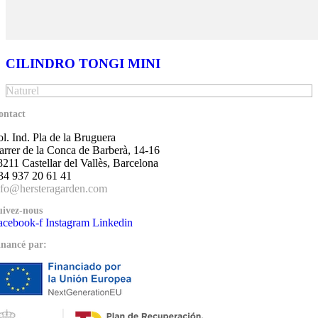
CILINDRO TONGI MINI
Naturel
ontact
ol. Ind. Pla de la Bruguera
arrer de la Conca de Barberà, 14-16
8211 Castellar del Vallès, Barcelona
34 937 20 61 41
nfo@hersteragarden.com
uivez-nous
acebook-f
Instagram
Linkedin
inancé par: