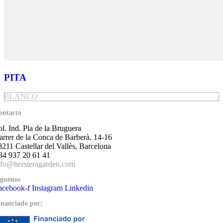
PITA
BLANCO
ontacto
ol. Ind. Pla de la Bruguera
arrer de la Conca de Barberà, 14-16
8211 Castellar del Vallès, Barcelona
34 937 20 61 41
nfo@hersteragarden.com
íguenos
acebook-f
Instagram
Linkedin
inanciado por: