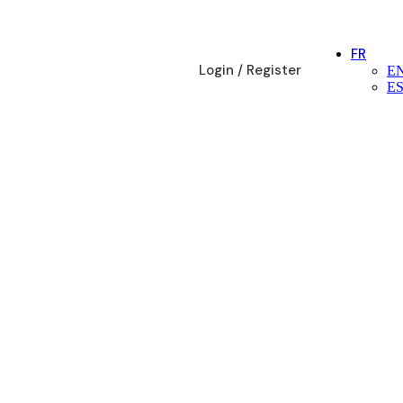
FR
Login / Register
E
E