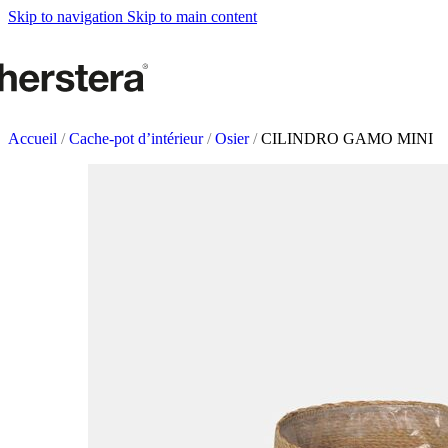
Metal Planters
Skip to navigation
Skip to main content
Deco Planter
Accesoires
POTAGERS URBAN
Tables de culture
Accueil
/
Cache-pot d’intérieur
/
Osier
/
CILINDRO GAMO MINI
Accesoires
ACCESSOIRES DE J
Self Watering Insert
Arrosoirs et vaporisateurs
Supports et paniers suspendus
Tuteurs et célosies
COMPLÉMENTS
Éclairage
Tapis
Herstera Fire
Tableaux noirs
Sables