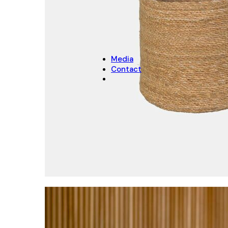
NOËL
Décoration de Noël
Cache-pots de Noël
Media
Contact