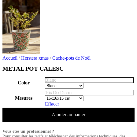
Accueil
/
Herstera xmas
/
Cache-pots de Noël
METAL POT CALESC
Blanc
Color
16x16x15 cm
Mesures
Effacer
Ajouter au panier
Vous êtes un professionnel ?
Pour consulter les tarifs et télécharger des informations techniques, des