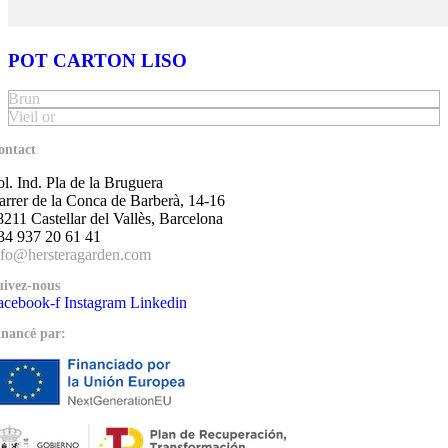
POT CARTON LISO
Brun
Vieil or
ontact
ol. Ind. Pla de la Bruguera
arrer de la Conca de Barberà, 14-16
8211 Castellar del Vallès, Barcelona
34 937 20 61 41
nfo@hersteragarden.com
uivez-nous
acebook-f
Instagram
Linkedin
inancé par: