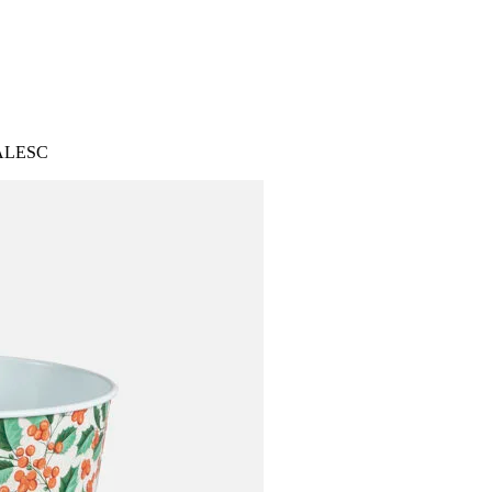
S
ALESC
ARDIN