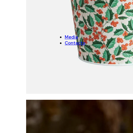
Arenas
NAVIDAD
Decoración de Navidad
Cubremacetas de Navidad
Media
Contacto