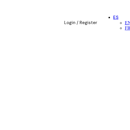
ES
Login / Register
E
F