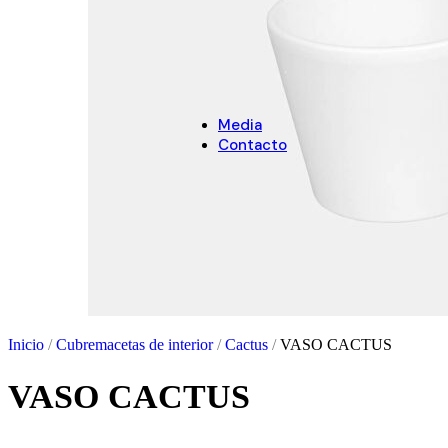
Arenas
NAVIDAD
Decoración de Navidad
Cubremacetas de Navidad
Media
Contacto
Inicio
/
Cubremacetas de interior
/
Cactus
/
VASO CACTUS
VASO CACTUS