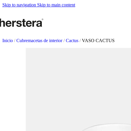
Metal Planter
Skip to navigation
Skip to main content
Deco Planter
Accesorios
HUERTOS URBANO
Mesas de cultivo
Inicio
/
Cubremacetas de interior
/
Cactus
/
VASO CACTUS
Accesorios
ACCESORIOS DE J
Sistemas de autorriego
Regaderas y vaporizadores
Soportes de macetas
Tutores y Celosías
COMPLEMENTOS
Iluminación
Alfombras
Braseros
Pizarras