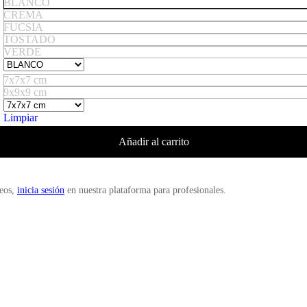
BLANCO
CREMA
FUCSIA
TOSTADO
VERDE
7x7x7 cm
9x9x9 cm
Limpiar
Añadir al carrito
deos,
inicia sesión
en nuestra plataforma para profesionales.