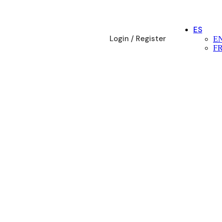
ES
Login / Register
E
F