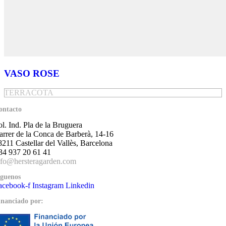
VASO ROSE
TERRACOTA
ontacto
ol. Ind. Pla de la Bruguera
arrer de la Conca de Barberà, 14-16
8211 Castellar del Vallès, Barcelona
34 937 20 61 41
nfo@hersteragarden.com
íguenos
acebook-f
Instagram
Linkedin
inanciado por: