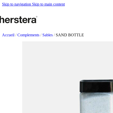
Metal Planters
Skip to navigation
Skip to main content
Deco Planter
Accesoires
POTAGERS URBAN
Tables de culture
Accueil
/
Complements
/
Sables
/
SAND BOTTLE
Accesoires
ACCESSOIRES DE J
Self Watering Insert
Arrosoirs et vaporisateurs
Supports et paniers suspendus
Tuteurs et célosies
COMPLÉMENTS
Éclairage
Tapis
Herstera Fire
Tableaux noirs
Sables