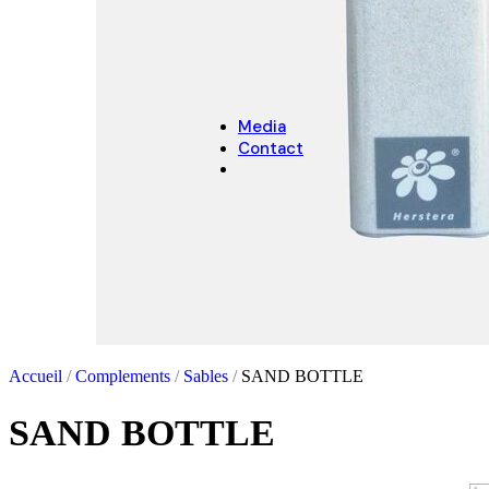
NOËL
Décoration de Noël
Cache-pots de Noël
Media
Contact
Accueil
/
Complements
/
Sables
/
SAND BOTTLE
SAND BOTTLE