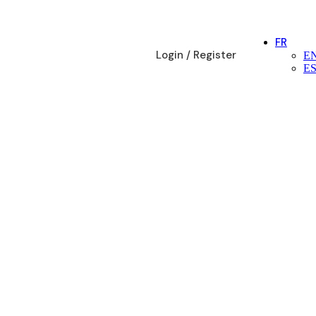
FR
Login / Register
E
E