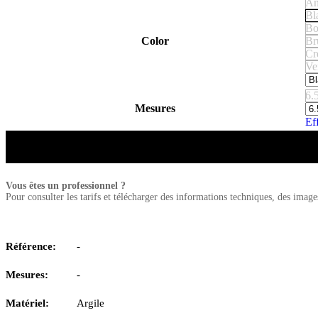
An
Bl
Bo
Color
Br
Cr
Ve
6.
Mesures
Ef
Vous êtes un professionnel ?
Pour consulter les tarifs et télécharger des informations techniques, des imag
Référence:
-
Mesures:
-
Matériel:
Argile