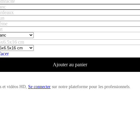
thracite
anc
rdeaux
un
ème
rt
5x6.5x16 cm
facer
Ajouter au panier
es et vidéos HD,
Se connecter
sur notre plateforme pour les professionnels.