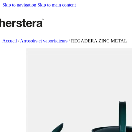
Metal Planters
Skip to navigation
Skip to main content
Deco Planter
Accesoires
POTAGERS URBAN
Tables de culture
Accueil
/
Arrosoirs et vaporisateurs
/
REGADERA ZINC METAL
Accesoires
ACCESSOIRES DE J
Self Watering Insert
Arrosoirs et vaporisateurs
Supports et paniers suspendus
Tuteurs et célosies
COMPLÉMENTS
Éclairage
Tapis
Herstera Fire
Tableaux noirs
Sables