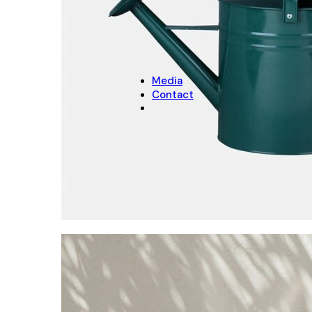
NOËL
Décoration de Noël
Cache-pots de Noël
Media
Contact