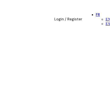
FR
Login / Register
E
E