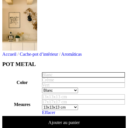
Accueil
/
Cache-pot d’intérieur
/
Aromáticas
POT METAL
Blanc
Crème
Color
Vert
13x13x13 cm
17x17x17 cm
Mesures
Effacer
Ajouter au panier