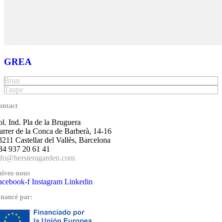
GREA
Brun
Taupe
ontact
ol. Ind. Pla de la Bruguera
arrer de la Conca de Barberà, 14-16
8211 Castellar del Vallès, Barcelona
34 937 20 61 41
nfo@hersteragarden.com
uivez-nous
acebook-f
Instagram
Linkedin
inancé par: