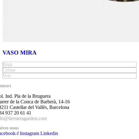
VASO MIRA
Brun
Crème
Vert
ontact
ol. Ind. Pla de la Bruguera
arrer de la Conca de Barberà, 14-16
8211 Castellar del Vallès, Barcelona
34 937 20 61 41
nfo@hersteragarden.com
uivez-nous
acebook-f
Instagram
Linkedin