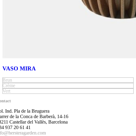
VASO MIRA
Brun
Crème
Vert
ontact
ol. Ind. Pla de la Bruguera
arrer de la Conca de Barberà, 14-16
8211 Castellar del Vallès, Barcelona
34 937 20 61 41
nfo@hersteragarden.com