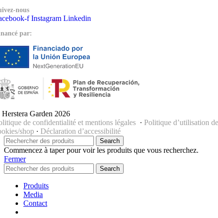
uivez-nous
acebook-f
Instagram
Linkedin
inancé par:
 Herstera Garden 2026
olitique de confidentialité et mentions légales
·
Politique d’utilisation d
ookies/shop
·
Déclaration d’accessibilité
Search
Commencez à taper pour voir les produits que vous recherchez.
Fermer
Search
Produits
Media
Contact