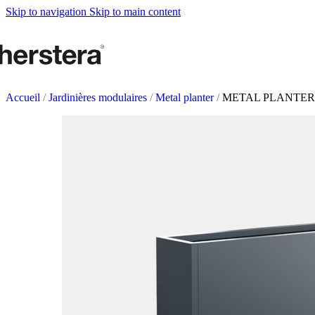
Metal Planters
Skip to navigation
Skip to main content
Deco Planter
Accesoires
POTAGERS URBAN
Tables de culture
Accueil
/
Jardinières modulaires
/
Metal planter
/
METAL PLANTER
Accesoires
ACCESSOIRES DE J
Self Watering Insert
Arrosoirs et vaporisateurs
Supports et paniers suspendus
Tuteurs et célosies
COMPLÉMENTS
Éclairage
Tapis
Herstera Fire
Tableaux noirs
Sables