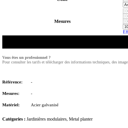
10
10
Mesures
10
Ef
Vous êtes un professionnel ?
Pour consulter les tarifs et télécharger des informations techniques, des imag
Référence:
-
Mesures:
-
Matériel:
Acier galvanisé
Catégories :
Jardinières modulaires
,
Metal planter