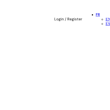
FR
Login / Register
E
E