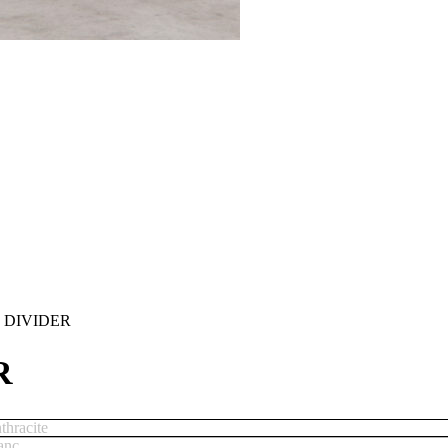
 DIVIDER
R
thracite
anc