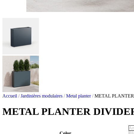
Accueil
/
Jardinières modulaires
/
Metal planter
/
METAL PLANTER
METAL PLANTER DIVIDE
An
Color
Bl