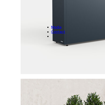
NOËL
Décoration de Noël
Cache-pots de Noël
Media
Contact