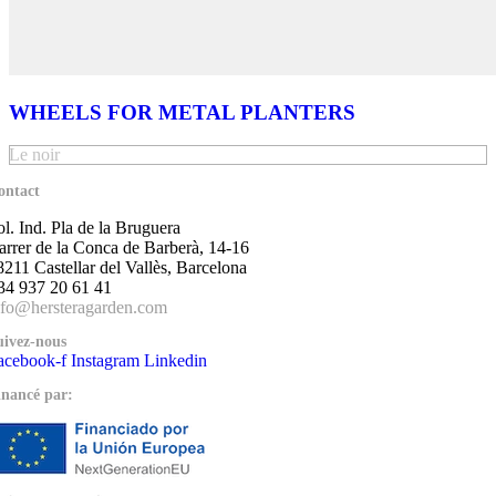
WHEELS FOR METAL PLANTERS
Le noir
ontact
ol. Ind. Pla de la Bruguera
arrer de la Conca de Barberà, 14-16
8211 Castellar del Vallès, Barcelona
34 937 20 61 41
nfo@hersteragarden.com
uivez-nous
acebook-f
Instagram
Linkedin
inancé par: