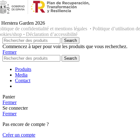
 Herstera Garden 2026
olitique de confidentialité et mentions légales
·
Politique d’utilisation d
ookies/shop
·
Déclaration d’accessibilité
Search
Commencez à taper pour voir les produits que vous recherchez.
Fermer
Search
Produits
Media
Contact
Panier
Fermer
Se connecter
Fermer
Pas encore de compte ?
Créer un compte