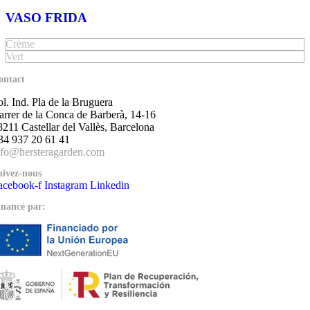
VASO FRIDA
Crème
Vert
ontact
ol. Ind. Pla de la Bruguera
arrer de la Conca de Barberà, 14-16
8211 Castellar del Vallès, Barcelona
34 937 20 61 41
nfo@hersteragarden.com
uivez-nous
acebook-f
Instagram
Linkedin
inancé par: