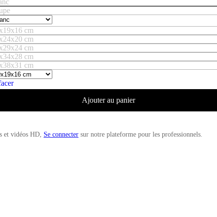
anc
upe
x19x16 cm
x24x20 cm
x29x24 cm
x34x28 cm
x38x31 cm
facer
Ajouter au panier
es et vidéos HD,
Se connecter
sur notre plateforme pour les professionnels.