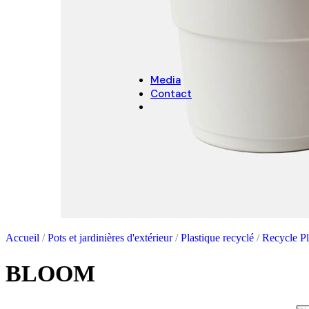
NOËL
Décoration de Noël
Cache-pots de Noël
Media
Contact
Accueil
/
Pots et jardinières d'extérieur
/
Plastique recyclé
/
Recycle P
BLOOM