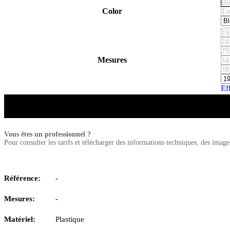
Bl
Color
Ta
19
24
29
Mesures
34
38
Ef
Vous êtes un professionnel ?
Pour consulter les tarifs et télécharger des informations techniques, des imag
Référence:
-
Mesures:
-
Matériel:
Plastique