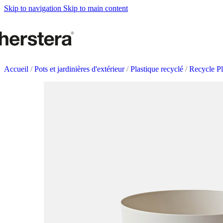
Metal Planters
Skip to navigation
Skip to main content
Deco Planter
Accesoires
POTAGERS URBAN
Tables de culture
Accueil
/
Pots et jardinières d'extérieur
/
Plastique recyclé
/
Recycle P
Accesoires
ACCESSOIRES DE J
Self Watering Insert
Arrosoirs et vaporisateurs
Supports et paniers suspendus
Tuteurs et célosies
COMPLÉMENTS
Éclairage
Tapis
Herstera Fire
Tableaux noirs
Sables