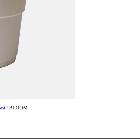
last
/
BLOOM