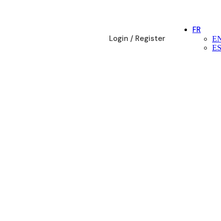
FR
Login / Register
E
E