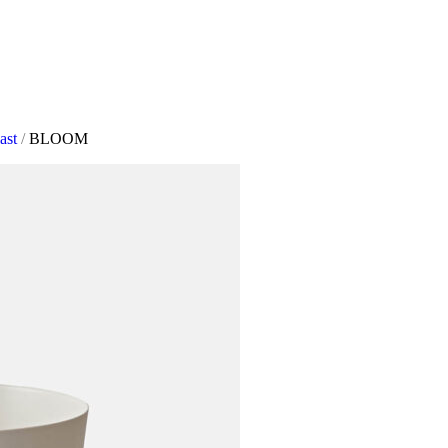
S
last
/
BLOOM
ARDIN