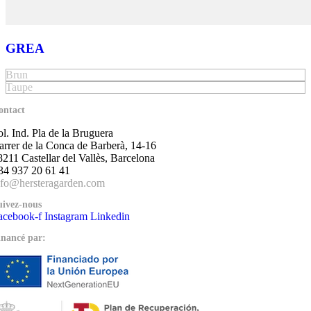
GREA
Brun
Taupe
ontact
ol. Ind. Pla de la Bruguera
arrer de la Conca de Barberà, 14-16
8211 Castellar del Vallès, Barcelona
34 937 20 61 41
nfo@hersteragarden.com
uivez-nous
acebook-f
Instagram
Linkedin
inancé par: