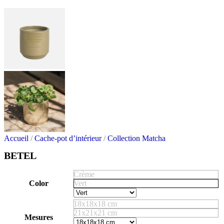
Accueil
/
Cache-pot d’intérieur
/
Collection Matcha
BETEL
Crème
Color
Vert
18x18x18 cm
21x21x21 cm
Mesures