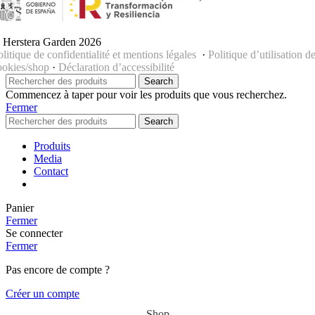
 Herstera Garden 2026
olitique de confidentialité et mentions légales
·
Politique d’utilisation d
ookies/shop
·
Déclaration d’accessibilité
Search
Commencez à taper pour voir les produits que vous recherchez.
Fermer
Search
Produits
Media
Contact
Panier
Fermer
Se connecter
Fermer
Pas encore de compte ?
Créer un compte
Shop