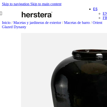
Skip to navigation
Skip to main content
ES
E
F
Inicio
/
Macetas y jardineras de exterior
/
Macetas de barro
/
Orient
Glazed Dynasty