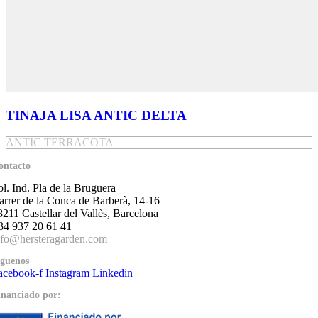
TINAJA LISA ANTIC DELTA
ANTIC TERRACOTA
ontacto
ol. Ind. Pla de la Bruguera
arrer de la Conca de Barberà, 14-16
8211 Castellar del Vallès, Barcelona
34 937 20 61 41
nfo@hersteragarden.com
íguenos
acebook-f
Instagram
Linkedin
inanciado por: