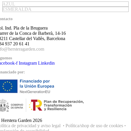
AZUL
ESMERALDA
ontacto
ol. Ind. Pla de la Bruguera
arrer de la Conca de Barberà, 14-16
8211 Castellar del Vallès, Barcelona
34 937 20 61 41
nfo@hersteragarden.com
íguenos
acebook-f
Instagram
Linkedin
inanciado por:
 Herstera Garden 2026
olítica de privacidad y aviso legal
·
Política/shop de uso de cookies
·
eclaración de accesibilidad