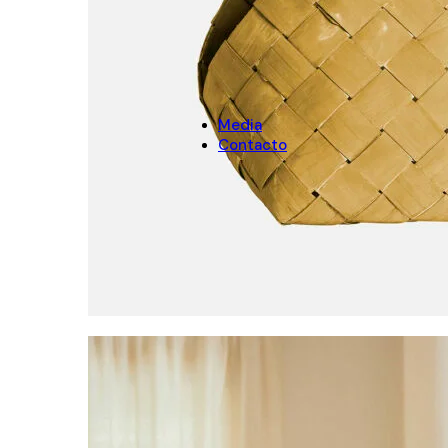
Arenas
NAVIDAD
Decoración de Navidad
Cubremacetas de Navidad
Media
Contacto