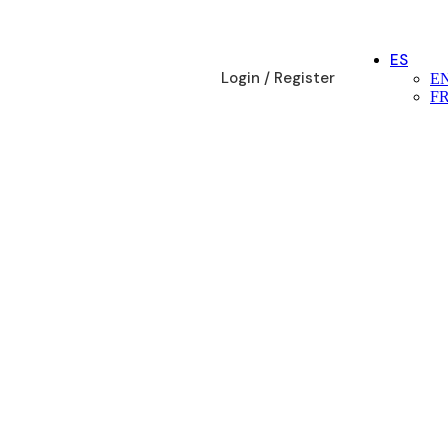
ES
Login / Register
E
F