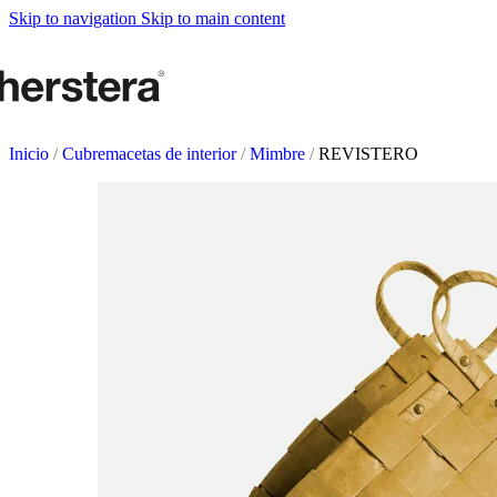
Metal Planter
Skip to navigation
Skip to main content
Deco Planter
Accesorios
HUERTOS URBANO
Mesas de cultivo
Inicio
/
Cubremacetas de interior
/
Mimbre
/
REVISTERO
Accesorios
ACCESORIOS DE J
Sistemas de autorriego
Regaderas y vaporizadores
Soportes de macetas
Tutores y Celosías
COMPLEMENTOS
Iluminación
Alfombras
Braseros
Pizarras