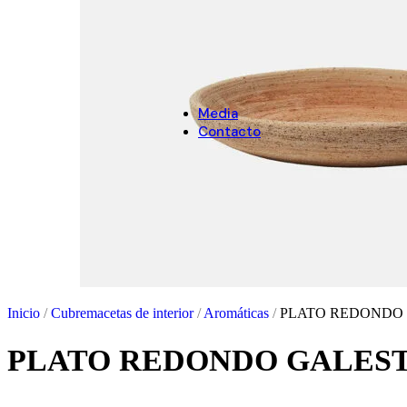
Arenas
NAVIDAD
Decoración de Navidad
Cubremacetas de Navidad
Media
Contacto
Inicio
/
Cubremacetas de interior
/
Aromáticas
/
PLATO REDONDO
PLATO REDONDO GALES