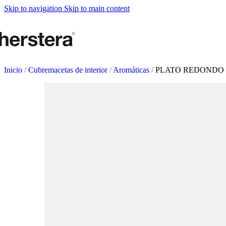
Metal Planter
Skip to navigation
Skip to main content
Deco Planter
Accesorios
HUERTOS URBANO
Mesas de cultivo
Inicio
/
Cubremacetas de interior
/
Aromáticas
/
PLATO REDONDO
Accesorios
ACCESORIOS DE J
Sistemas de autorriego
Regaderas y vaporizadores
Soportes de macetas
Tutores y Celosías
COMPLEMENTOS
Iluminación
Alfombras
Braseros
Pizarras