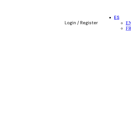
ES
Login / Register
E
F