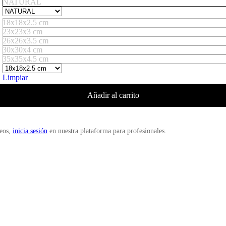
NATURAL
18x18x2.5 cm
23x23x3 cm
26x26x3.5 cm
30x30x4 cm
35x35x4.5 cm
Limpiar
Añadir al carrito
deos,
inicia sesión
en nuestra plataforma para profesionales.