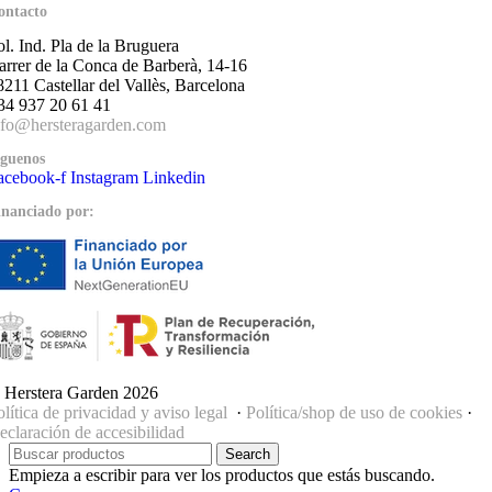
ontacto
ol. Ind. Pla de la Bruguera
arrer de la Conca de Barberà, 14-16
8211 Castellar del Vallès, Barcelona
34 937 20 61 41
nfo@hersteragarden.com
íguenos
acebook-f
Instagram
Linkedin
inanciado por:
 Herstera Garden 2026
olítica de privacidad y aviso legal
·
Política/shop de uso de cookies
·
eclaración de accesibilidad
Search
Empieza a escribir para ver los productos que estás buscando.