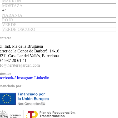
MARRON
MOSTAZA
+4
NARANJA
ROJO
VERDE
VERDE OSCURO
ontacto
ol. Ind. Pla de la Bruguera
arrer de la Conca de Barberà, 14-16
8211 Castellar del Vallès, Barcelona
34 937 20 61 41
nfo@hersteragarden.com
íguenos
acebook-f
Instagram
Linkedin
inanciado por: