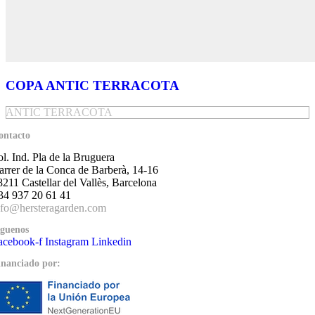
COPA ANTIC TERRACOTA
ANTIC TERRACOTA
ontacto
ol. Ind. Pla de la Bruguera
arrer de la Conca de Barberà, 14-16
8211 Castellar del Vallès, Barcelona
34 937 20 61 41
nfo@hersteragarden.com
íguenos
acebook-f
Instagram
Linkedin
inanciado por: