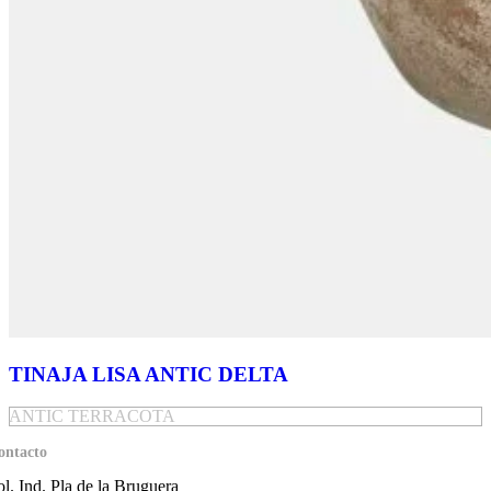
TINAJA LISA ANTIC DELTA
ANTIC TERRACOTA
ontacto
ol. Ind. Pla de la Bruguera