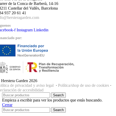
arrer de la Conca de Barberà, 14-16
8211 Castellar del Vallès, Barcelona
34 937 20 61 41
nfo@hersteragarden.com
íguenos
acebook-f
Instagram
Linkedin
inanciado por:
 Herstera Garden 2026
olítica de privacidad y aviso legal
·
Política/shop de uso de cookies
·
eclaración de accesibilidad
Search
Empieza a escribir para ver los productos que estás buscando.
Cerrar
Search