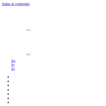
Saltar al contenido
Navegación
principal
En
Fr
Es
Productos
Profesionales
Showroom
Sostenibilidad
Nosotros
Blog
Contacto